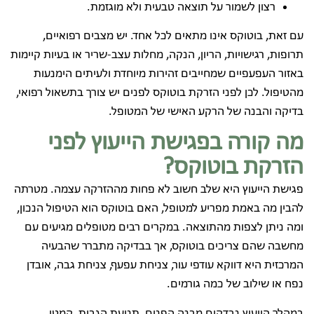
רצון לשמור על תוצאה טבעית ולא מוגזמת.
עם זאת, בוטוקס אינו מתאים לכל אחד. יש מצבים רפואיים,
תרופות, רגישויות, הריון, הנקה, מחלות עצב-שריר או בעיות קיימות
באזור העפעפיים שמחייבים זהירות מיוחדת ולעיתים הימנעות
מהטיפול. לכן לפני הזרקת בוטוקס לפנים יש צורך בתשאול רפואי,
בדיקה והבנה של הרקע האישי של המטופל.
מה קורה בפגישת הייעוץ לפני
הזרקת בוטוקס?
פגישת הייעוץ היא שלב חשוב לא פחות מההזרקה עצמה. מטרתה
להבין מה באמת מפריע למטופל, האם בוטוקס הוא הטיפול הנכון,
ומה ניתן לצפות מהתוצאה. במקרים רבים מטופלים מגיעים עם
מחשבה שהם צריכים בוטוקס, אך בבדיקה מתברר שהבעיה
המרכזית היא דווקא עודפי עור, צניחת עפעף, צניחת גבה, אובדן
נפח או שילוב של כמה גורמים.
במהלך הייעוץ נבדקים מבנה הפנים, תנועת הגבות, קמטי