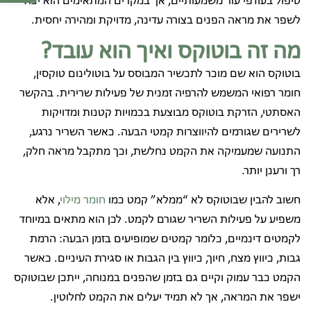
טיפול בעודפי עור משמעותיים, אך במקרים המתאימים הוא יכול
לשפר את מראה הפנים בצורה עדינה, מדויקת ומהירה יחסית.
מה זה בוטוקס ואיך הוא עובד?
בוטוקס הוא שם מוכר לתכשיר המבוסס על בוטולינום טוקסין,
חומר רפואי המשמש להרפיה זמנית של פעילות שרירית. בהקשר
האסתטי, הזרקת בוטוקס מבוצעת בכמויות קטנות ומדויקות
לשרירים שגורמים להיווצרות קמטי הבעה. כאשר השריר נרגע,
התנועה שמעמיקה את הקמט נחלשת, וכך מתקבל מראה חלק,
רך ורענן יותר.
חשוב להבין שבוטוקס לא “ממלא” קמט כמו
חומר מילוי
, אלא
משפיע על פעילות השריר שגורם לקמט. לכן הוא מתאים במיוחד
לקמטים דינמיים, כלומר קמטים שמופיעים בזמן הבעה: הרמת
גבות, כיווץ מצח, חיוך, כיווץ בין הגבות או סגירת העיניים. כאשר
הקמט כבר עמוק וקיים גם בזמן שהפנים במנוחה, ייתכן שבוטוקס
ישפר את המראה, אך לא תמיד יעלים את הקמט לחלוטין.