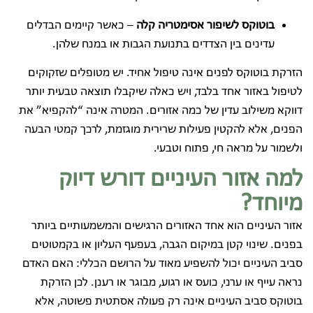
בוטוקס לשיפור אסימטריה קלה
– כאשר קיימים הבדלים
עדינים בין הצדדים בתנועת הגבות או במנח שלהן.
הזרקת בוטוקס לפנים אינה טיפול אחיד. יש מטופלים שזקוקים
לטיפול באזור אחד בלבד, ויש כאלה שיקבלו תוצאה טבעית יותר
דווקא משילוב עדין של כמה אזורים. המטרה אינה “להקפיא” את
הפנים, אלא להקטין פעילות שרירית מוגזמת, לרכך קמטי הבעה
ולשמור על מראה חי, פתוח וטבעי.
למה אזור העיניים דורש דיוק
מיוחד?
אזור העיניים הוא אחד האזורים הרגישים והמשמעותיים ביותר
בפנים. שינוי קטן במיקום הגבה, בעפעף העליון או בקמטוטים
סביב העיניים יכול להשפיע מאוד על הרושם הכללי: האם האדם
נראה עייף או ערני, כועס או רגוע, מבוגר או רענן. לכן הזרקת
בוטוקס סביב העיניים אינה רק פעולה אסתטית פשוטה, אלא