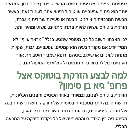
לפתיחת העיניים או פגיעה בשדה הראייה, ייתכן שהפתרון המתאים
יותר הוא ניתוח עפעפיים או טיפול רפואי אחר. לעומת זאת, כאשר
הבעיה המרכזית היא קמטי הבעה או פעילות שרירית מוגברת,
הזרקת בוטוקס עשויה להיות פתרון מתאים, פשוט ומהיר יותר.
לכן האבחון חשוב כל כך. מטופל שמגיע בגלל “מראה עייף” לא
תמיד יודע אם מקור הבעיה הוא קמטים, עפעפיים, גבות, שקיות
מתחת לעיניים או שילוב ביניהם. רופא שמכיר היטב את אזור
העיניים יכול להבחין בין הגורמים ולהמליץ על הטיפול הנכון.
למה לבצע הזרקת בוטוקס אצל
פרופ' גיא בן סימון?
הזרקת בוטוקס לפנים, ובמיוחד באזור העיניים והפנים העליונות,
דורשת הרבה יותר מטכניקה בסיסית של הזרקה. היא דורשת הבנה
של מבנה העפעפיים, תנועת הגבות, השרירים סביב העין,
הסימטריה בין הצדדים וההשפעה של כל נקודת הזרקה על המראה
הכללי.