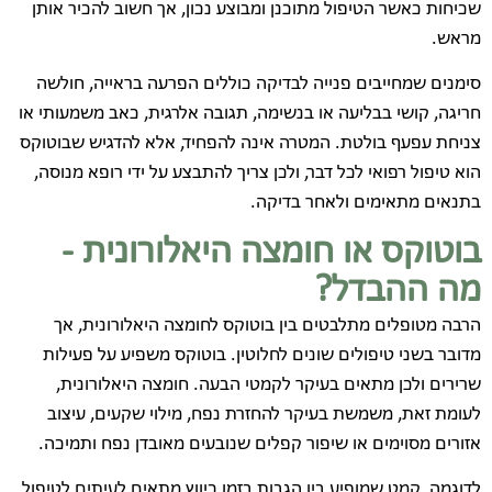
שכיחות כאשר הטיפול מתוכנן ומבוצע נכון, אך חשוב להכיר אותן
מראש.
סימנים שמחייבים פנייה לבדיקה כוללים הפרעה בראייה, חולשה
חריגה, קושי בבליעה או בנשימה, תגובה אלרגית, כאב משמעותי או
צניחת עפעף בולטת. המטרה אינה להפחיד, אלא להדגיש שבוטוקס
הוא טיפול רפואי לכל דבר, ולכן צריך להתבצע על ידי רופא מנוסה,
בתנאים מתאימים ולאחר בדיקה.
בוטוקס או חומצה היאלורונית -
מה ההבדל?
הרבה מטופלים מתלבטים בין בוטוקס לחומצה היאלורונית, אך
מדובר בשני טיפולים שונים לחלוטין. בוטוקס משפיע על פעילות
שרירים ולכן מתאים בעיקר לקמטי הבעה. חומצה היאלורונית,
לעומת זאת, משמשת בעיקר להחזרת נפח, מילוי שקעים, עיצוב
אזורים מסוימים או שיפור קפלים שנובעים מאובדן נפח ותמיכה.
לדוגמה, קמט שמופיע בין הגבות בזמן כיווץ מתאים לעיתים לטיפול