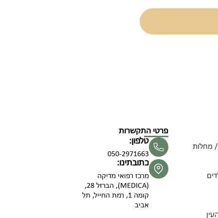
פרטי התקשרות
טלפון:
/ מחלות
050-2971663
כתובתינו:
דים
מרכז רפואי מדיקה
(MEDICA), הברזל 28,
קומה 1, רמת החייל, תל
אביב
עין