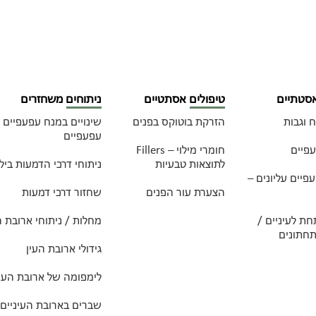
אסטתיים
טיפולים אסתטיים
ניתוחים משחזרים
 וגבות
הזרקת בוטוקס בפנים
שינויים במנח עפעפיים 
עפעפיים
פיים
חומרי מילוי – Fillers
לתוצאות טבעיות
ניתוחי דרכי הדמעות ביל
פיים עליונים –
הצערת עור הפנים
שחזור דרכי דמעות
ת לעיניים /
מחלות / ניתוחי ארובת ה
תחתונים
גידולי ארובת העין
לימפומה של ארובת העין
שברים בארובת העיניים