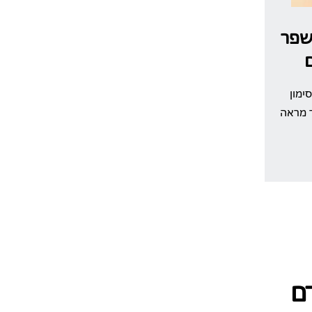
לשפר
ימון
 מראה
ם