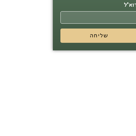
וא"ל
שליחה