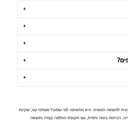
+
+
וחות קלה שמטופלת במשככי כאבים פשוטים.
+
ייצבת לאחר כחודש.
ים?
+
רים בפנים לקבלת תוצאה מלאה יותר.
+
ולא ניתן להבחין בהם.
 לתוצאה רפואית. היא מתאימה למי שסובל מעודפי עור, שקיות
יה. הניתוח בטוח יחסית, עם תקופת החלמה קצרה ותוצאה