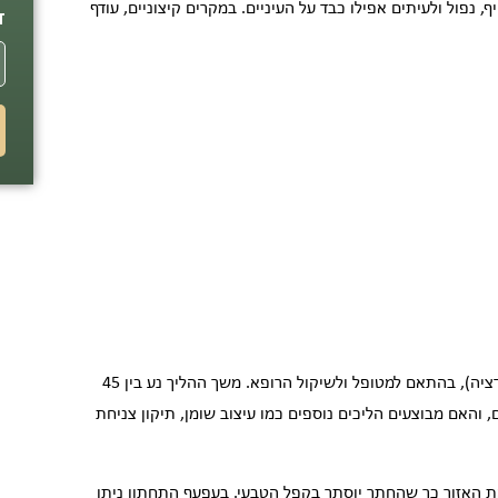
 נפול ולעיתים אפילו כבד על העיניים. במקרים קיצוניים, עודף
ד
הניתוח נעשה לרוב בהרדמה מקומית ולעיתים בהרדמה כללית או טשטוש (סדציה), בהתאם למטופל ולשיקול הרופא. משך ההליך נע בין 45
והאם מבוצעים הליכים נוספים כמו עיצוב שומן, תיקון צניחת
 את האזור כך שהחתך יוסתר בקפל הטבעי. בעפעף התחתון ניתן