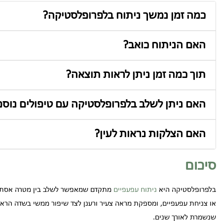
כמה זמן נמשך ניתוח בלפרופלסטיקה?
בדרך כלל בין 45 דקות לשעתיים, תלוי במספר העפעפיים המנותחים.
האם הניתוח כואב?
במהלך הניתוח לא מרגישים כאב בזכות ההרדמה. לאחר מכן ייתכן אי נ
תוך כמה זמן ניתן לראות תוצאה?
התוצאה הראשונית ניכרת כבר אחרי כשבועיים, אך התוצאה הסופית מת
האם ניתן לשלב בלפרופלסטיקה עם טיפולים נוספ
כן, לעיתים משלבים את הניתוח עם הרמת גבות או טיפולים אסתטיים אח
האם הצלקות נראות לעין?
לא. החתכים מוסתרים בקפלים הטבעיים של העפעף וברוב המקרים כמעט 
סיכום
בלפרופלסטיקה היא
ניתוח עפעפיים
מתקדם שמאפשר לשלב בין מטרה אסתטית
או צניחת עפעפיים, ומספקת מראה צעיר ורענן לצד שיפור ממשי בשדה הראי
שנשמרת לאורך שנים.