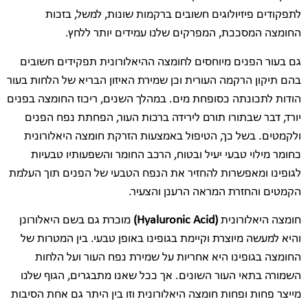
לתפקודים פיזיולוגים חשובים ברקמות שונות, למשל, בזכות
החומצה המסככת, המפרקים שלנו עמידים יותר ללחץ.
גם בעור הפנים מיוחסים לחומצה ההיאלורונית תפקידים חשובים
בהם תיקון הרקמה העורית וכן שמירת האיזון הבריא של הלחות בעור
הודות לתכונתה כסופחת מים. במהלך השנים, ריכוז החומצה בפנים
יורד, דבר שבתורו תורם לירידה ברכות העור, הפחתת נפח הפנים
ולקמטים. בשל כך, הטיפול באמצעות הזרקת חומצה היאלורונית
כחומר מילוי טבעי יעיל ובטוח, הרכב החומר והשפעותיו טבעיות
לגופינו ומאפשרות להחזיר את הנפח הטבעי של הפנים תוך העלמת
הקמטים והחזרת המראה הרענן והצעיר.
חומצה היאלורונית
(Hyaluronic Acid)
מוכרת גם בשם היאלורונן
והיא למעשה מיוצרת וקיימת בגופינו באופן טבעי. בין המטרות של
החומצה בגופינו היא אחריות על שמירת נפח העור ועל הלחות
השמורה בתאי העור השונים. אך ככל שאנו מתבגרים, הגוף שלנו
מייצר פחות ופחות חומצה היאלורונית וזו בין היתר גם אחת הסיבות