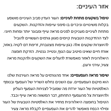
אזור העיניים:
טיפול בשקעים מתחת לעיניים:
העור העדין סביב העיניים מושפע
בקלות משינויים וניכרים בו סימני עייפות והזדקנות. השקעים
מתחת לעיניים מעניקים לפנים מראה עייף ומבוגר יותר ופחות חיוני.
לצד ההזדקנות הטבעית קיימים מגוון גורמים העשויים להוביל
להיווצרות שקעים אלה כגון עייפות מצטברת, זרימת דם לקויה באזור,
אורח חיים שאינו מיטיב עם הגוף, ונטייה גנטית. הזרקת חומצה
היאלורונית לאזור מאפשרת להעלים את השקעים ולהקנות מראה
צעיר, עירני ורענן.
שיפור מראה העפעפיים:
אחד מהגורמים על מראה העירנות שלנו
הוא מיקום העפעפיים. עם השנים נחלש השריר של העפעף ובנוסף
האלסטיות של העור יורדת מה שמוביל לצניחת העפעף העליון
ולהיווצרות צל מהעפעף התחתון, דבר המשווה מראה עייף וכבד.
הטיפול בחומצה היאלורונית מחזיר את האלסטיות הטבעית של העור
ומילוי הנפח מאפשר להרים את העפעפיים לקבלת מראה צעיר