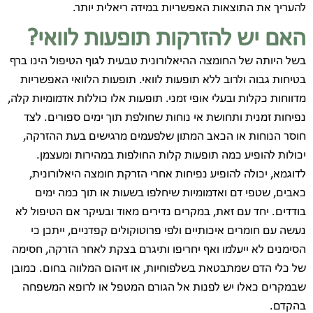
להעריך את התוצאות האפשריות במידה ריאלית יותר.
האם יש להזרקות תופעות לוואי?
בשל היותה של החומצה ההיאלורונית טבעית לגוף הטיפול הינו ברף
בטיחות גבוה ולרוב ללא תופעות לוואי. תופעות הלוואי האפשריות
מדווחות כקלות ובעלי אופי זמני. תופעות אלו כוללות אדמומיות קלה,
נפיחות זמנית ותחושת אי נוחות שחולפת תוך ימים ספורים. לצד
חוסר הנוחות או הכאב המתון שלפעמים מרגישים בעת ההזרקה,
יכולות להופיע כמה תופעות קלות החולפות במהירות ומעצמן.
לדוגמא, יכולה להופיע נפיחות אחרי הזרקת חומצה היאלורונית,
כאבים, שטפי דם ואדמומיות שיחלפו בשעות או תוך כמה ימים
בודדים. יחד עם זאת, במקרים נדירים מאוד ובעיקר אם הטיפול לא
נעשה עם חומרים איכותיים ולפי פרוטוקולים קפדניים, ייתכן כי
הסימנים לא ייעלמו ואף יחריפו ותיגרם בצקת לאחר הזרקה, חסימה
של כלי הדם שמתבטאת בשלפוחיות, או זיהום המלווה בחום. כמובן
שבמקרים כאלו יש לפנות אל הגורם המטפל או לרופא המשפחה
בהקדם.