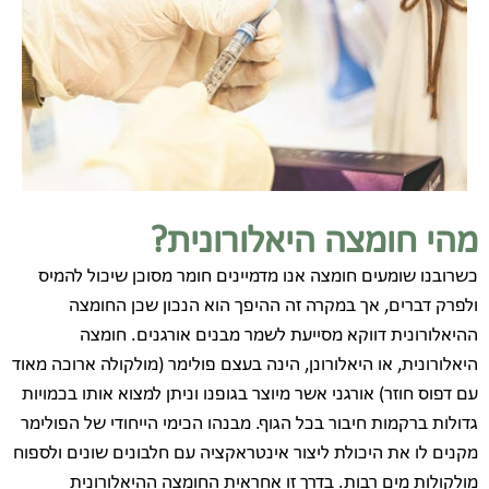
מהי חומצה היאלורונית?
כשרובנו שומעים חומצה אנו מדמיינים חומר מסוכן שיכול להמיס
ולפרק דברים, אך במקרה זה ההיפך הוא הנכון שכן החומצה
ההיאלורונית דווקא מסייעת לשמר מבנים אורגנים. חומצה
היאלורונית, או היאלורונן, הינה בעצם פולימר (מולקולה ארוכה מאוד
עם דפוס חוזר) אורגני אשר מיוצר בגופנו וניתן למצוא אותו בכמויות
גדולות ברקמות חיבור בכל הגוף. מבנהו הכימי הייחודי של הפולימר
מקנים לו את היכולת ליצור אינטראקציה עם חלבונים שונים ולספוח
מולקולות מים רבות. בדרך זו אחראית החומצה ההיאלורונית