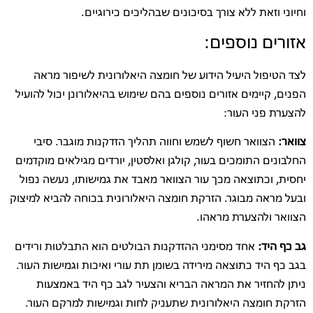
וחיוני וזאת ללא צורך בסיכונים שבהליכים כירוגיים.
אזורים נוספים:
לצד הטיפול היעיל הידוע של חומצה היאלורונית לשיפור מראה
הפנים, קיימים אזורים נוספים בהם שימוש בהיאלורונן יכול להועיל
להצערת פני העור:
צוואר:
הצוואר חשוף לשמש וחווה תהליך הזדקנות מוגבר. סיבי
החלבונים התומכים בעור, קולגן ואלסטין, יורדים מגילאים מוקדמים
יחסית, וכתוצאה מכך עור הצוואר מאבד את גמישותו, נעשה נפול
ובעל מראה מבוגר. הזרקת חומצה היאלורונית בכוחה להביא למיצוק
הצוואר ולהצערת מראהו.
גב כף היד:
אחד מסימני ההזדקנות הבולטים הוא התבלטות ורידים
בגב כף היד כתוצאה מירידה בשומן תת עורי ואיכות וגמישות העור.
ניתן להחזיר את המראה הבריא והצעיר לגב כף היד באמצעות
הזרקת חומצה היאלורונית שתעניק לחות וגמישות למרקם העור.