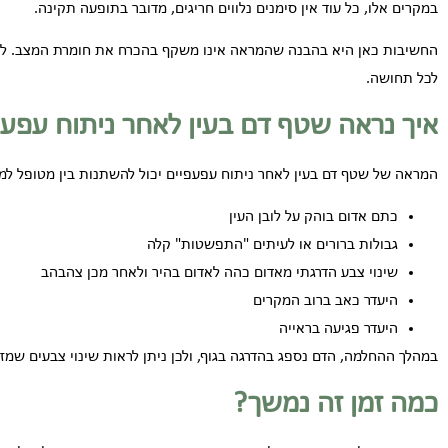
במקרים אלו, כל עוד אין סימנים נלווים חריגים, מדובר בתופעה תקינה.
החשיבות כאן היא בהבנה שהמראה אינו משקף בהכרח את חומרת המצב. לעיתי
לכל תחושה.
איך נראה שטף דם בעין לאחר ניתוח עפעפ
המראה של שטף דם בעין לאחר ניתוח עפעפיים יכול להשתנות בין מטופל למט
כתם אדום בוהק על לובן העין
גבולות ברורים או לעיתים "התפשטות" קלה
שינוי צבע הדרגתי מאדום כהה לאדום בהיר ולאחר מכן צהבהב
היעדר כאב ברוב המקרים
היעדר פגיעה בראייה
במהלך ההחלמה, הדם נספג בהדרגה בגוף, ולכן ניתן לראות שינוי צבעים שמז
כמה זמן זה נמשך?