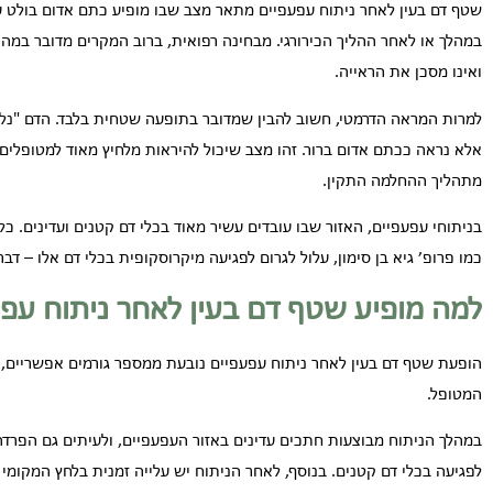
שטף דם בעין לאחר ניתוח עפעפיים מתאר מצב שבו מופיע כתם אדום בולט על 
במהלך או לאחר ההליך הכירורגי. מבחינה רפואית, ברוב המקרים מדובר במה 
ואינו מסכן את הראייה.
למרות המראה הדרמטי, חשוב להבין שמדובר בתופעה שטחית בלבד. הדם "נל
אלא נראה ככתם אדום ברור. זהו מצב שיכול להיראות מלחיץ מאוד למטופלים,
מתהליך ההחלמה התקין.
בניתוחי עפעפיים, האזור שבו עובדים עשיר מאוד בכלי דם קטנים ועדינים. כל
כמו פרופ׳ גיא בן סימון, עלול לגרום לפגיעה מיקרוסקופית בכלי דם אלו – ד
למה מופיע שטף דם בעין לאחר ניתוח עפ
הופעת שטף דם בעין לאחר ניתוח עפעפיים נובעת ממספר גורמים אפשריים, 
המטופל.
במהלך הניתוח מבוצעות חתכים עדינים באזור העפעפיים, ולעיתים גם הפרדה 
לפגיעה בכלי דם קטנים. בנוסף, לאחר הניתוח יש עלייה זמנית בלחץ המקומי ב