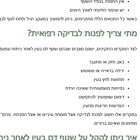
אין החמרה בגודל השטף
יש שיפור הדרגתי לאורך הימים
כאשר כל התנאים הללו מתקיימים, ניתן להמשיך במעקב רגיל ולתת לגוף לבצ
מתי צריך לפנות לבדיקה רפואית?
לצד המקרים התקינים, ישנם מצבים שבהם שטף דם בעין לאחר ניתוח עפעפיי
כאב חזק או מתגבר
ירידה בראייה או טשטוש
תחושת לחץ בעין
נפיחות משמעותית שאינה יורדת
דימום שממשיך להתפשט
הפרשות חריגות מהעין
במקרים אלו חשוב לפנות לבדיקה אצל מומחה עיניים או אצל המנתח. פרופ׳ ג
מסימנים שאינם ברורים.
איך ניתן להקל על שטף דם בעין לאחר ני