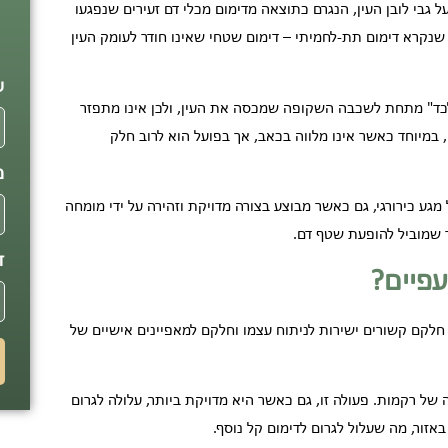
גבי לובן העין, הנגרם כתוצאה מדימום מכלי דם זעירים שנפגעו
שנקרא דימום תת-לחמיתי – דימום שטחי שאינו חודר לעומק העין
פ
ש
כד" מתחת לשכבה השקופה שמכסה את העין, ולכן אינו מתפזר
 במיוחד כאשר אינו מלווה בכאב, אך בפועל הוא לרוב חלק
מ
 מגע כירורגי, גם כאשר מבוצע בצורה מדויקת וזהירה על ידי מומחה
בר שמוביל להופעת שטף דם.
ד
עפיים?
חלקם קשורים ישירות לניתוח עצמו וחלקם למאפיינים אישיים של
של רקמות. פעולה זו, גם כאשר היא מדויקת ביותר, עלולה לגרום
אזור, מה שעלול לגרום לדימום קל נוסף.