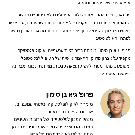
אפקט עדין של פתיחה והרמה.
עם זאת, חשוב להבין את מגבלות הטיפולים הלא ניתוחיים ולבצע
התאמת ציפיות נכונה. במקרים של צניחת גבות משמעותית, עודפי עור
בולטים או צורך בשינוי עמוק ויציב יותר, ניתוח הרמת גבות עדיין נחשב
לפתרון האולטימטיבי.
פרופ' גיא בן סימון, מומחה בכירורגיית עפעפיים ואוקולופלסטיקה,
מקפיד על אבחון מדויק והתאמה אישית של הטיפול לכל מטופל
ומטופלת, מתוך מטרה להשיג תוצאה טבעית, מאוזנת ונכונה מבחינה
רפואית ואסתטית.
פרופ' גיא בן סימון
מומחה לאוקולופלסטיקה, ניתוחי עפעפיים,
ארובות העין ודרכי דמעות.
מנהל המכון לפלסטיקה של ארובות העיניים
במרכז הרפואי שיבא תל השומר ופרופסור מן
המניין קליני באוניברסיטת תל אביב.