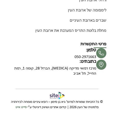
גידולי ארובת העין
לימפומה של ארובת העין
שברים בארובת העיניים
מחלת בלוטת התריס המערבת את ארובת העין
פרטי התקשרות
טלפון:
050-2971663
כתובתינו:
מרכז רפואי מדיקה (MEDICA), הברזל 28, קומה 1, רמת
החייל, תל אביב
© כל הזכויות שמורות לפרופ' גיא בן סימון – רופא עיניים מומחה לכירורגיה
פלסטית של העין 2026 | קידום אתרים ושיווק דיגיטלי ע"י
סייט איט