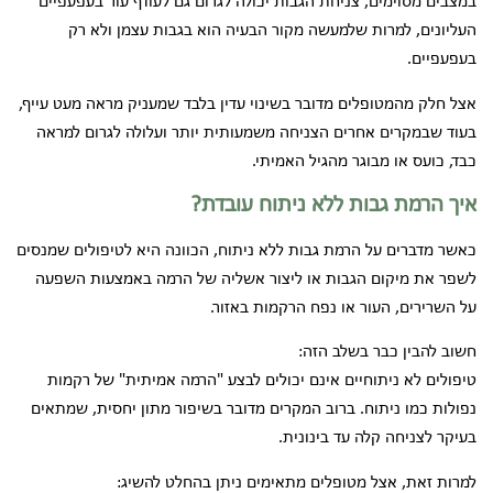
במצבים מסוימים, צניחת הגבות יכולה לגרום גם לעודף עור בעפעפיים
העליונים, למרות שלמעשה מקור הבעיה הוא בגבות עצמן ולא רק
בעפעפיים.
אצל חלק מהמטופלים מדובר בשינוי עדין בלבד שמעניק מראה מעט עייף,
בעוד שבמקרים אחרים הצניחה משמעותית יותר ועלולה לגרום למראה
כבד, כועס או מבוגר מהגיל האמיתי.
איך הרמת גבות ללא ניתוח עובדת?
כאשר מדברים על הרמת גבות ללא ניתוח, הכוונה היא לטיפולים שמנסים
לשפר את מיקום הגבות או ליצור אשליה של הרמה באמצעות השפעה
על השרירים, העור או נפח הרקמות באזור.
חשוב להבין כבר בשלב הזה:
טיפולים לא ניתוחיים אינם יכולים לבצע "הרמה אמיתית" של רקמות
נפולות כמו ניתוח. ברוב המקרים מדובר בשיפור מתון יחסית, שמתאים
בעיקר לצניחה קלה עד בינונית.
למרות זאת, אצל מטופלים מתאימים ניתן בהחלט להשיג: