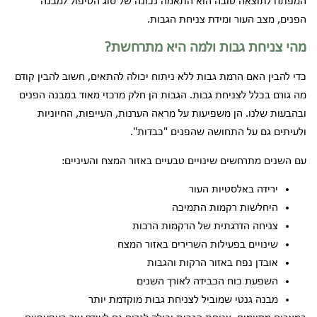
המפתח לתוצאה טובה הוא התאמה נכונה של סוג הטיפול למבנה
הפנים, מצב העור ומידת צניחת הגבות.
מהי צניחת גבות ולמה היא מתרחשת?
כדי להבין האם הרמת גבות ללא ניתוח יכולה להתאים, חשוב להבין קודם
מה גורם בכלל לצניחת גבות. הגבות הן חלק מרכזי מאוד במבנה הפנים
ובהבעות שלנו. הן משפיעות על מראה הערנות, העייפות, החיוניות
ולעיתים גם על התחושה שהפנים "כבדות".
עם השנים מתרחשים שינויים טבעיים באזור המצח והעיניים:
ירידה באלסטיות העור
היחלשות רקמות התמיכה
צניחה הדרגתית של הרקמות הרכות
שינויים בפעילות השרירים באזור המצח
אובדן נפח באזור הרקות והגבות
השפעת כוח הכבידה לאורך השנים
מבנה גנטי שמוביל לצניחת גבות מוקדמת יותר