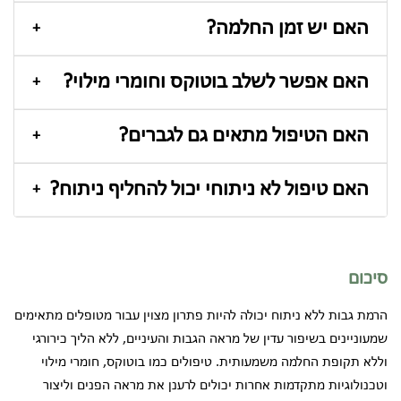
ברוב המקרים מדובר בטיפולים קצרים עם אי נוחות מינימלית
האם יש זמן החלמה?
בלבד.
+
לרוב ניתן לחזור לשגרה במהירות יחסית, לעיתים אפילו באותו
האם אפשר לשלב בוטוקס וחומרי מילוי?
היום.
+
כן. במקרים רבים שילוב נכון בין הטיפולים יכול לשפר את
האם הטיפול מתאים גם לגברים?
התוצאה.
+
בהחלט. גם גברים רבים פונים כיום לטיפולים באזור הגבות
האם טיפול לא ניתוחי יכול להחליף ניתוח?
והעיניים.
+
במקרים מסוימים הוא יכול לדחות צורך בניתוח או לשפר מעט את
המצב, אך לא תמיד להחליף אותו.
סיכום
הרמת גבות ללא ניתוח יכולה להיות פתרון מצוין עבור מטופלים מתאימים
שמעוניינים בשיפור עדין של מראה הגבות והעיניים, ללא הליך כירורגי
וללא תקופת החלמה משמעותית. טיפולים כמו בוטוקס, חומרי מילוי
וטכנולוגיות מתקדמות אחרות יכולים לרענן את מראה הפנים וליצור