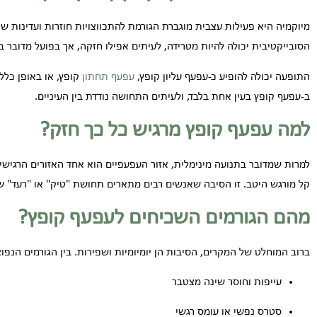
מיוקמיה היא פעילות עצבית מוגברת הגורמת להתכווצויות חוזרות ועדינות ש
הסובייקטיבית יכולה להיות מטרידה, לעיתים אפילו חזקה, אך בפועל מדובר 
התופעה יכולה להופיע כ-עפעף עליון קופץ,
עפעף תחתון
קופץ, או באופן כלל
ב-עפעף קופץ בעין אחת בלבד, ולעיתים התחושה נודדת בין העיניים.
למה עפעף קופץ מרגיש כל כך חזק?
למרות שמדובר בתנועה מינימלית, אזור העפעפיים הוא אחד האזורים הרגישים
קל מורגש היטב. זו הסיבה שאנשים רבים מתארים תחושת "טיק" או "רעד" 
מהם הגורמים השכיחים לעפעף קופץ?
ברוב המוחלט של המקרים, הסיבות הן יומיומיות ושפירות. בין הגורמים הנפוצ
עייפות וחוסר שינה מצטבר
סטרס נפשי או עומס רגשי