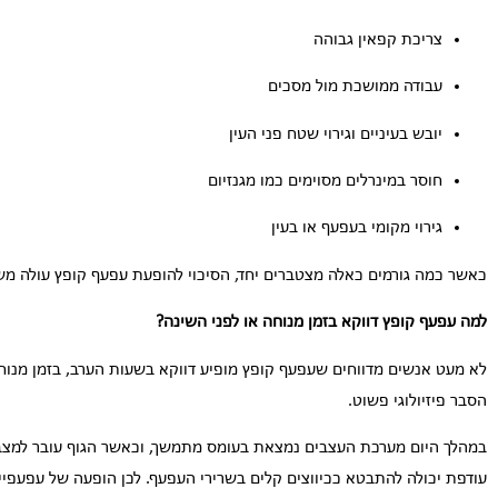
צריכת קפאין גבוהה
עבודה ממושכת מול מסכים
יובש בעיניים וגירוי שטח פני העין
חוסר במינרלים מסוימים כמו מגנזיום
גירוי מקומי בעפעף או בעין
כאשר כמה גורמים כאלה מצטברים יחד, הסיכוי להופעת עפעף קופץ עולה מ
למה עפעף קופץ דווקא בזמן מנוחה או לפני השינה?
לא מעט אנשים מדווחים שעפעף קופץ מופיע דווקא בשעות הערב, בזמן מנוחה 
הסבר פיזיולוגי פשוט.
במהלך היום מערכת העצבים נמצאת בעומס מתמשך, וכאשר הגוף עובר למצב 
עודפת יכולה להתבטא ככיווצים קלים בשרירי העפעף. לכן הופעה של עפעפי