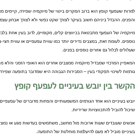
למרות שעפעף קופץ הוא ברוב המקרים ביטוי של מיוקמיה שפירה, קיימים מצב
והפנים. ההבדל ביניהם חשוב בעיקר לצורך שקט נפשי ולא לצורך אבחון עצמי
מיוקמיה של העפעף מתבטאת בכיווצים קלים, מקומיים, לרוב בעין אחת בלבד,
נוספים. לעומת זאת, במצבים נדירים יותר כמו עווית עפעפיים או עווית חצי-פ
שעלולים לכלול גם אזורים נוספים בפנים.
המאפיין המרכזי שמבדיל מיוקמיה ממצבים אחרים הוא האופי הזמני והלא מ
גורמות לשינוי תפקודי בעין – הסבירות הגבוהה היא שמדובר בתופעה שפירה 
הקשר בין יובש בעיניים לעפעף קופץ
יובש בעיניים הוא אחד הגורמים המשמעותיים והפחות מדוברים של עפעפיים ק
שיכול להוביל להתכווצויות שריריות.
אנשים שעובדים שעות ארוכות מול מחשב, משתמשים בעדשות מגע או נמצאים 
בעיניים מוביל לא פעם להיעלמות מוחלטת של התופעה.